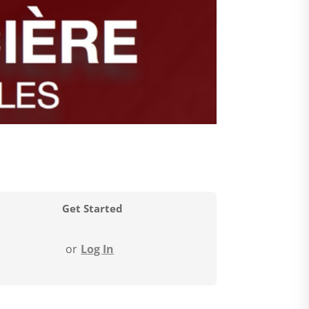
Get Started
or
Log In