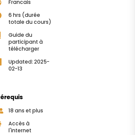
Francais


6 hrs (durée
totale du cours)
Guide du

participant à
télécharger

Updated: 2025-
02-13
rérequis
18 ans et plus

Accès à

l'internet